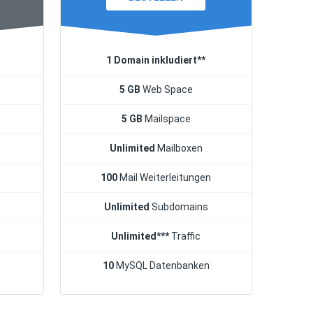
1 Domain inkludiert**
5 GB
Web Space
5 GB
Mailspace
Unlimited
Mailboxen
n
100
Mail Weiterleitungen
Unlimited
Subdomains
Unlimited***
Traffic
10
MySQL Datenbanken