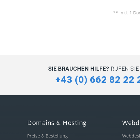
**
inkl. 1 Do
SIE BRAUCHEN HILFE?
RUFEN SIE
+43 (0) 662 82 22 
Domains & Hosting
Webd
Preise & Bestellung
Webdes