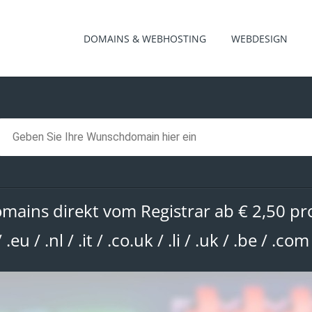
DOMAINS & WEBHOSTING
WEBDESIGN
omains direkt vom Registrar ab € 2,50 p
/ .eu / .nl / .it / .co.uk / .li / .uk / .be / .co