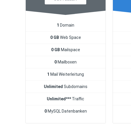
1
Domain
0 GB
Web Space
0 GB
Mailspace
0
Mailboxen
1
Mail Weiterleitung
Unlimited
Subdomains
Unlimited***
Traffic
0
MySQL Datenbanken