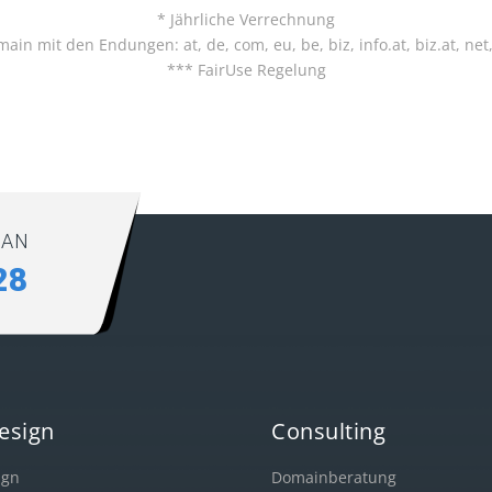
* Jährliche Verrechnung
main mit den Endungen: at, de, com, eu, be, biz, info.at, biz.at, net,
*** FairUse Regelung
 AN
28
esign
Consulting
ign
Domainberatung