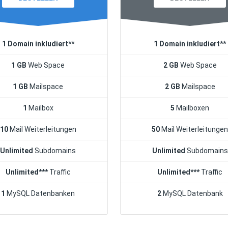
1 Domain inkludiert**
1 Domain inkludiert**
1 GB
Web Space
2 GB
Web Space
1 GB
Mailspace
2 GB
Mailspace
1
Mailbox
5
Mailboxen
10
Mail Weiterleitungen
50
Mail Weiterleitunge
Unlimited
Subdomains
Unlimited
Subdomains
Unlimited***
Traffic
Unlimited***
Traffic
1
MySQL Datenbanken
2
MySQL Datenbank